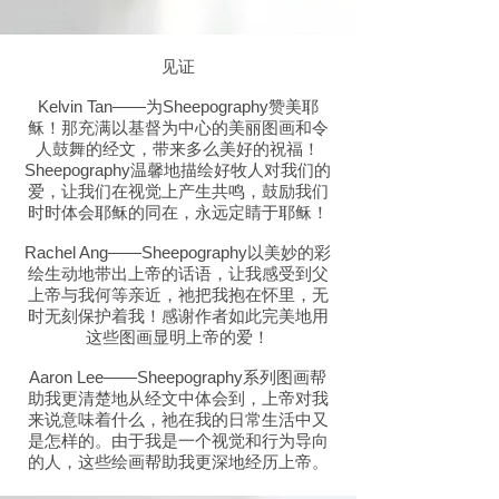
见证
Kelvin Tan——为Sheepography赞美耶
稣！那充满以基督为中心的美丽图画和令
人鼓舞的经文，带来多么美好的祝福！
Sheepography温馨地描绘好牧人对我们的
爱，让我们在视觉上产生共鸣，鼓励我们
时时体会耶稣的同在，永远定睛于耶稣！
Rachel Ang——Sheepography以美妙的彩
绘生动地带出上帝的话语，让我感受到父
上帝与我何等亲近，祂把我抱在怀里，无
时无刻保护着我！感谢作者如此完美地用
这些图画显明上帝的爱！
Aaron Lee——Sheepography系列图画帮
助我更清楚地从经文中体会到，上帝对我
来说意味着什么，祂在我的日常生活中又
是怎样的。由于我是一个视觉和行为导向
的人，这些绘画帮助我更深地经历上帝。